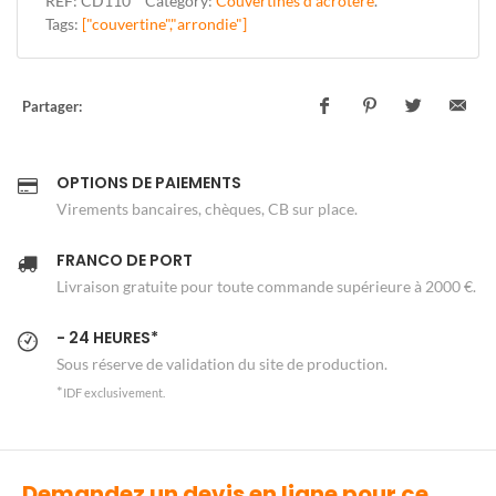
REF:
CD110
Category:
Couvertines d'acrotère
.
Tags:
["couvertine","arrondie"]
Partager:
OPTIONS DE PAIEMENTS
Virements bancaires, chèques, CB sur place.
FRANCO DE PORT
Livraison gratuite pour toute commande supérieure à 2000 €.
- 24 HEURES*
Sous réserve de validation du site de production.
*
IDF exclusivement.
Demandez un devis en ligne pour ce