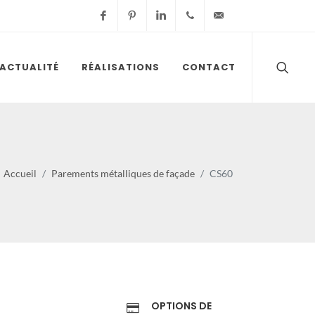
Facebook
Pinterest
Linkedin
01 60 18 32 30
info@batiformes.c
ACTUALITÉ
RÉALISATIONS
CONTACT
Accueil
Parements métalliques de façade
CS60
OPTIONS DE