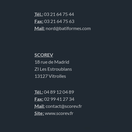
Tél.:
03 21 64 75 44
Fax:
03 21 64 75 63
Mail:
nord@batiformes.com
SCOREV
18 rue de Madrid
ZI Les Estroublans
13127 Vitrolles
Tél.:
04 89 12 04 89
Fax:
02 99 41 27 34
Mail:
contact@scorev.fr
Site:
www.scorev.fr