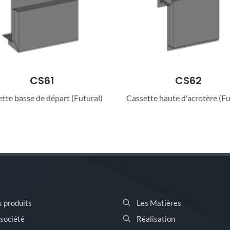
CS62
CS65
tte haute d'acrotère (Futural)
Angle sortant (Futural)
s produits
Les Matières
 société
Réalisation