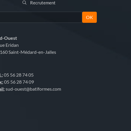
Recrutement
OK
d-Ouest
rue Eridan
160 Saint-Médard-en-Jalles
.:
05 56 28 74 05
x:
05 56 28 74 09
il:
sud-ouest@batiformes.com