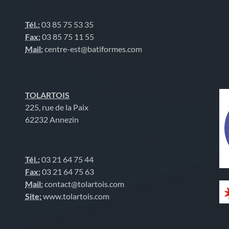
Tél.:
03 85 75 53 35
Fax:
03 85 75 11 55
Mail:
centre-est@batiformes.com
TOLARTOIS
225, rue de la Paix
62232 Annezin
Tél.:
03 21 64 75 44
Fax:
03 21 64 75 63
Mail:
contact@tolartois.com
Site:
www.tolartois.com