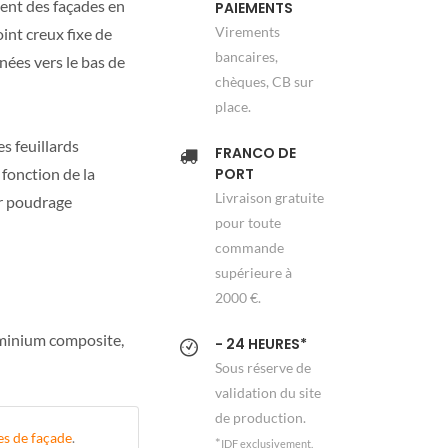
ent des façades en
PAIEMENTS
Virements
int creux fixe de
bancaires,
nées vers le bas de
chèques, CB sur
place.
s feuillards
FRANCO DE
 fonction de la
PORT
Livraison gratuite
ar poudrage
pour toute
commande
supérieure à
2000 €.
uminium composite,
- 24 HEURES*
Sous réserve de
validation du site
de production.
s de façade
.
*
IDF exclusivement.