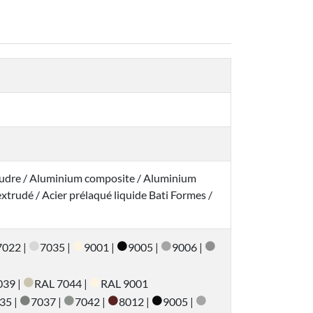
oudre / Aluminium composite / Aluminium
trudé / Acier prélaqué liquide Bati Formes /
7022 |
7035 |
9001 |
9005 |
9006 |
039 |
RAL 7044 |
RAL 9001
35 |
7037 |
7042 |
8012 |
9005 |