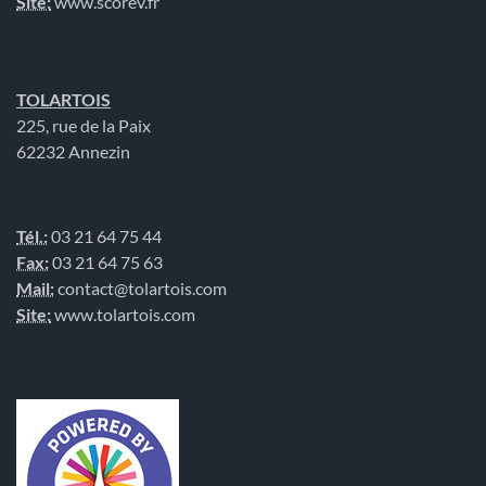
Site:
www.scorev.fr
TOLARTOIS
225, rue de la Paix
62232 Annezin
Tél.:
03 21 64 75 44
Fax:
03 21 64 75 63
Mail:
contact@tolartois.com
Site:
www.tolartois.com